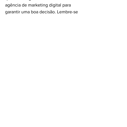
agência de marketing digital para 
garantir uma boa decisão. Lembre-se 
que essa escolha é muito importante 
para que a 
sua estratégia seja eficiente
e você consiga atingir os seus objetivos 
com o meio digital. Portanto, não 
apresse esse momento e faça uma 
análise cuidadosa!
Esse texto te ajudou a tomar sua 
decisão? Conte para a gente aqui nos 
comentários quais foram os critérios 
que mais pesaram para você!