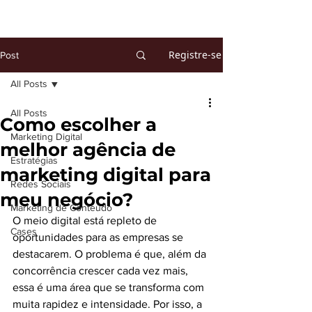
Registre-se
Post
All Posts
All Posts
Como escolher a
Marketing Digital
melhor agência de
Estratégias
marketing digital para
Redes Sociais
meu negócio?
Marketing de Conteúdo
O meio digital está repleto de 
Cases
oportunidades para as empresas se 
destacarem. O problema é que, além da 
concorrência crescer cada vez mais, 
essa é uma área que se transforma com 
muita rapidez e intensidade. Por isso, a 