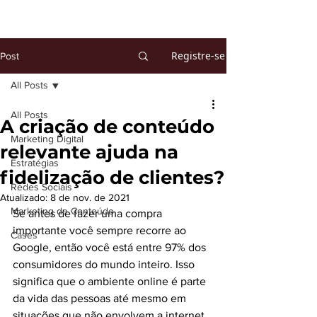
Registre-se
Post
All Posts
All Posts
A criação de conteúdo
Marketing Digital
relevante ajuda na
Estratégias
fidelização de clientes?
Redes Sociais
Atualizado:
8 de nov. de 2021
Marketing de Conteúdo
Se antes de fazer uma compra 
importante você sempre recorre ao 
Cases
Google, então você está entre 97% dos 
consumidores do mundo inteiro. Isso 
significa que o ambiente online é parte 
da vida das pessoas até mesmo em 
situações que não envolvem a internet.