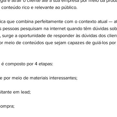
gia é atrair o cliente até a sua empresa por meio da prod
conteúdo rico e relevante ao público.
ica que combina perfeitamente com o contexto atual — afi
s pessoas pesquisam na internet quando têm dúvidas sob
o, surge a oportunidade de responder às dúvidas dos clien
or meio de conteúdos que sejam capazes de guiá-los por 
 é composto por 4 etapas:
te por meio de materiais interessantes;
itante em lead;
compra;