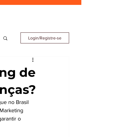
Login/Registre-se
ing de
enças?
e no Brasil 
 Marketing 
arantir o 