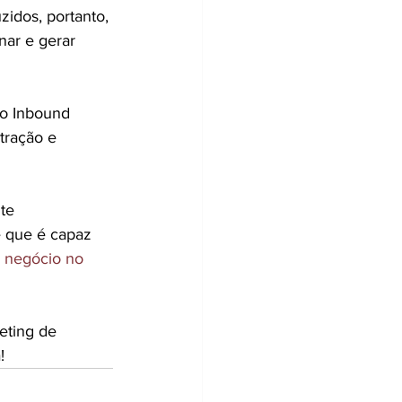
idos, portanto, 
ar e gerar 
o Inbound 
tração e 
te 
e que é capaz 
o negócio no 
eting de 
!