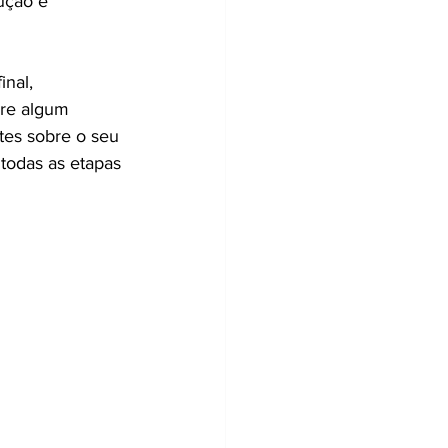
ução e 
nal, 
re algum 
tes sobre o seu 
todas as etapas 