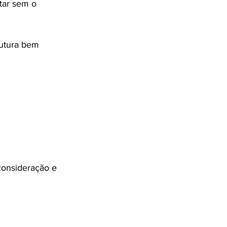
tar sem o 
utura bem 
 consideração e 