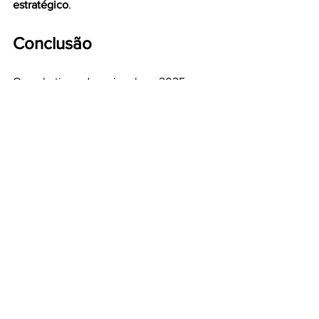
estratégico
.
Conclusão
O marketing educacional em 2025 
exige 
inovação e personalização
. Quem 
investir em conteúdo direcionado, 
inteligência artificial, vídeos curtos, 
experiência do aluno e estratégias 
omnichannel estará à frente na 
captação e retenção.
Quer aplicar essas tendências na sua 
instituição de ensino? 👉 Fale com a 
Altroz Digital
 e descubra como 
transformar suas campanhas em 
matrículas reais.