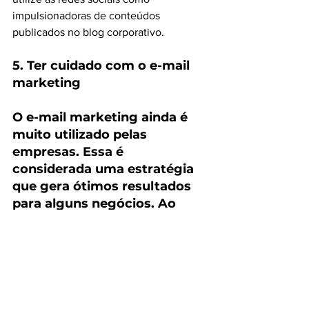
impulsionadoras de conteúdos 
publicados no blog corporativo.
5. Ter cuidado com o e-mail 
marketing
O e-mail marketing ainda é 
muito utilizado pelas 
empresas. Essa é 
considerada uma estratégia 
que gera ótimos resultados 
para alguns negócios. Ao 
utilizar essa estratégia, é 
importante tomar cuidado 
para que seus e-mails não 
sejam confundidos com 
SPAM e não sejam rejeitados 
pelos seus clientes: isso 