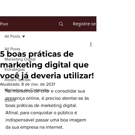
Registre-se
Post
All Posts
All Posts
5 boas práticas de
Marketing Digital
marketing digital que
Estratégias
você já deveria utilizar!
Redes Sociais
Atualizado:
8 de nov. de 2021
Marketing de Conteúdo
No momento de criar e consolidar sua 
presença online, é preciso atentar-se às 
Cases
boas práticas de marketing digital. 
Afinal, para conquistar o público é 
indispensável passar uma boa imagem 
da sua empresa na internet.